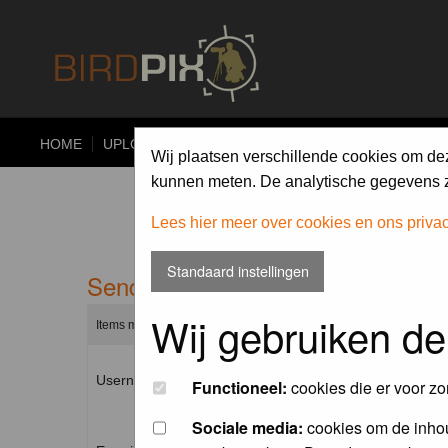
HOME
UPLOAD
ALBUMS
PHOTO COMPETITIONS
Wij plaatsen verschillende cookies om de
kunnen meten. De analytische gegevens zi
Lees hier meer over cookies en ons priva
Standaard instellingen
Send me a new password
Wij gebruiken de
Items marked with a * are required unless stated otherwise.
Username: *
Functioneel:
cookies die er voor zo
Sociale media:
cookies om de inhou