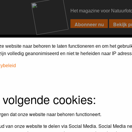
Het magazine voor Natuurfot
PIXPAS
FORUM
MAGAZINE
WEBSHOP
FAQ
SEARCH
ze website naar behoren te laten functioneren en om het gebrui
jn volledig geanonimiseerd en niet te herleiden naar IP adress
cybeleid
 volgende cookies:
rgen dat onze website naar behoren functioneert.
d van onze website te delen via Social Media. Social Media ne