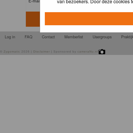
van bezoekers. Door deze cookies t
E-mail address: *
Log in
FAQ
Contact
Memberlist
Usergroups
Prakti
©
Zygomatic
2026 |
Disclaimer
| Sponsored by
cameraNu.nl