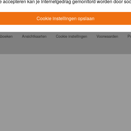
e accepteren kan je internetgedrag gemonitord worden door soc
Cookie instellingen opslaan
jkboeken
Ansichtkaarten
Cookie instellingen
Voorwaarden
Pr