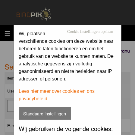
MENU
Cookie instellingen opslaan
Wij plaatsen
verschillende cookies om deze website naar
behoren te laten functioneren en om het
Sponsored by
gebruik van de website te kunnen meten. De
Send me a new password
analytische gegevens zijn volledig
geanonimiseerd en niet te herleiden naar IP
Items marked with a * are required unless stated otherwise.
adressen of personen.
Username: *
Lees hier meer over cookies en ons
privacybeleid
Standaard instellingen
E-mail address: *
Wij gebruiken de volgende cookies: