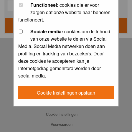
Functioneel:
cookies die er voor
zorgen dat onze website naar behoren
functioneert.
Sociale media:
cookies om de inhoud
van onze website te delen via Social
Log in
Media. Social Media netwerken doen aan
profiling en tracking van bezoekers. Door
FAQ
deze cookies te accepteren kan je
Contact
internetgedrag gemonitord worden door
Memberlist
social media.
Usergroups
Cookie instellingen opslaan
Praktijkboeken
Ansichtkaarten
Cookie instellingen
Voorwaarden