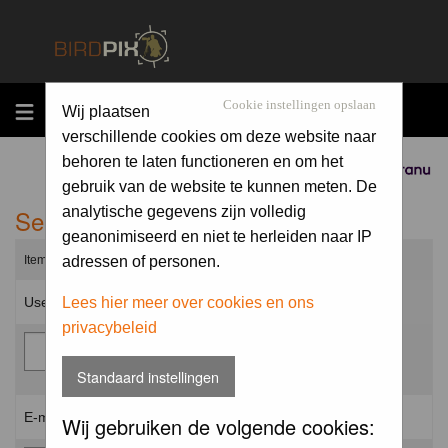
MENU
Cookie instellingen opslaan
Wij plaatsen
verschillende cookies om deze website naar
behoren te laten functioneren en om het
Sponsored by
gebruik van de website te kunnen meten. De
Send me a new password
analytische gegevens zijn volledig
geanonimiseerd en niet te herleiden naar IP
Items marked with a * are required unless stated otherwise.
adressen of personen.
Username: *
Lees hier meer over cookies en ons
privacybeleid
Standaard instellingen
E-mail address: *
Wij gebruiken de volgende cookies: