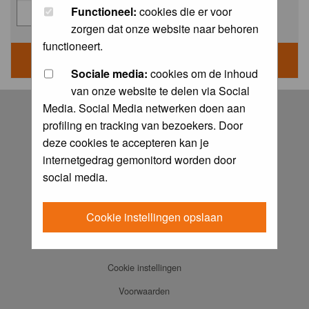
Functioneel:
cookies die er voor
zorgen dat onze website naar behoren
functioneert.
Sociale media:
cookies om de inhoud
van onze website te delen via Social
Log in
Media. Social Media netwerken doen aan
profiling en tracking van bezoekers. Door
FAQ
deze cookies te accepteren kan je
Contact
internetgedrag gemonitord worden door
Memberlist
social media.
Usergroups
Cookie instellingen opslaan
Praktijkboeken
Ansichtkaarten
Cookie instellingen
Voorwaarden