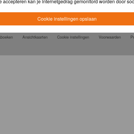
e accepteren kan je internetgedrag gemonitord worden door soc
Cookie instellingen opslaan
jkboeken
Ansichtkaarten
Cookie instellingen
Voorwaarden
Pr