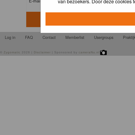
van bezoekers. Door deze cookies t
E-mail address: *
Log in
FAQ
Contact
Memberlist
Usergroups
Prakti
©
Zygomatic
2026 |
Disclaimer
| Sponsored by
cameraNu.nl