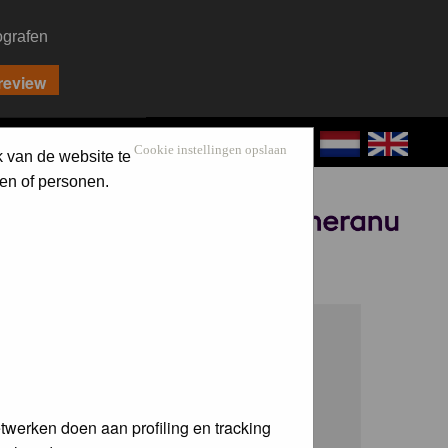
ografen
CONTACT
LOG IN
Cookie instellingen opslaan
k van de website te
en of personen.
Sponsored by
twerken doen aan profiling en tracking