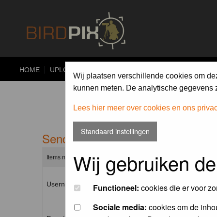
HOME
UPLOAD
ALBUMS
PHOTO COMPETITIONS
Wij plaatsen verschillende cookies om de
kunnen meten. De analytische gegevens zi
Lees hier meer over cookies en ons priva
Standaard instellingen
Send me a new password
Wij gebruiken de
Items marked with a * are required unless stated otherwise.
Username: *
Functioneel:
cookies die er voor zo
Sociale media:
cookies om de inhou