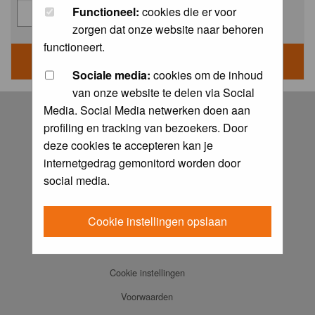
Functioneel:
cookies die er voor
zorgen dat onze website naar behoren
functioneert.
Sociale media:
cookies om de inhoud
van onze website te delen via Social
Log in
Media. Social Media netwerken doen aan
profiling en tracking van bezoekers. Door
FAQ
deze cookies te accepteren kan je
Contact
internetgedrag gemonitord worden door
Memberlist
social media.
Usergroups
Cookie instellingen opslaan
Praktijkboeken
Ansichtkaarten
Cookie instellingen
Voorwaarden