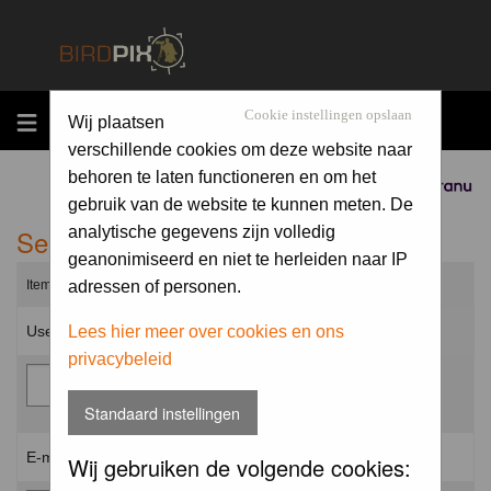
MENU
Cookie instellingen opslaan
Wij plaatsen
verschillende cookies om deze website naar
behoren te laten functioneren en om het
Sponsored by
gebruik van de website te kunnen meten. De
Send me a new password
analytische gegevens zijn volledig
geanonimiseerd en niet te herleiden naar IP
Items marked with a * are required unless stated otherwise.
adressen of personen.
Username: *
Lees hier meer over cookies en ons
privacybeleid
Standaard instellingen
E-mail address: *
Wij gebruiken de volgende cookies: