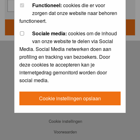
Functioneel:
cookies die er voor
zorgen dat onze website naar behoren
functioneert.
Sociale media:
cookies om de inhoud
van onze website te delen via Social
Log in
Media. Social Media netwerken doen aan
profiling en tracking van bezoekers. Door
FAQ
deze cookies te accepteren kan je
Contact
internetgedrag gemonitord worden door
Memberlist
social media.
Usergroups
Cookie instellingen opslaan
Praktijkboeken
Ansichtkaarten
Cookie instellingen
Voorwaarden