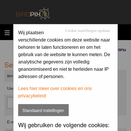
MENU
Cookie instellingen opslaan
Wij plaatsen
verschillende cookies om deze website naar
behoren te laten functioneren en om het
Sponsored by
gebruik van de website te kunnen meten. De
Send me a new password
analytische gegevens zijn volledig
geanonimiseerd en niet te herleiden naar IP
Items marked with a * are required unless stated otherwise.
adressen of personen.
Username: *
Lees hier meer over cookies en ons
privacybeleid
Standaard instellingen
E-mail address: *
Wij gebruiken de volgende cookies: