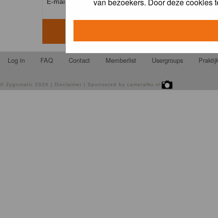
van bezoekers. Door deze cookies t
E-mail address: *
Log in
FAQ
Contact
Memberlist
Usergroups
Prakti
©
Zygomatic
2026 |
Disclaimer
| Sponsored by
cameraNu.nl