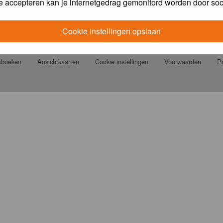
e accepteren kan je internetgedrag gemonitord worden door soc
Cookie instellingen opslaan
jkboeken
Ansichtkaarten
Cookie instellingen
Voorwaarden
Pr