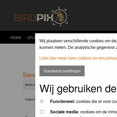
HOME
UPLOAD
ALBUMS
PHOTO COMPETITIONS
Wij plaatsen verschillende cookies om de
kunnen meten. De analytische gegevens zi
Lees hier meer over cookies en ons priva
Standaard instellingen
Send me a new password
Wij gebruiken de
Items marked with a * are required unless stated otherwise.
Username: *
Functioneel:
cookies die er voor zo
Sociale media:
cookies om de inhou