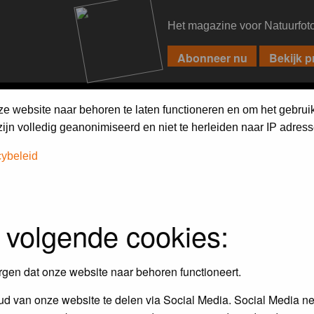
Het magazine voor Natuurfot
PIXPAS
FORUM
MAGAZINE
WEBSHOP
FAQ
SEARCH
ze website naar behoren te laten functioneren en om het gebrui
jn volledig geanonimiseerd en niet te herleiden naar IP adress
cybeleid
 volgende cookies:
rgen dat onze website naar behoren functioneert.
d van onze website te delen via Social Media. Social Media ne