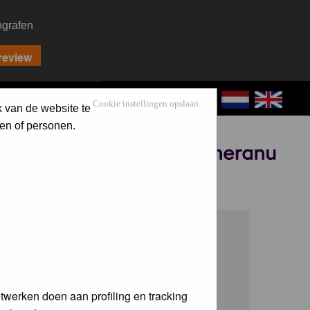
ografen
CONTACT
LOG IN
Cookie instellingen opslaan
k van de website te
en of personen.
Sponsored by
twerken doen aan profiling en tracking