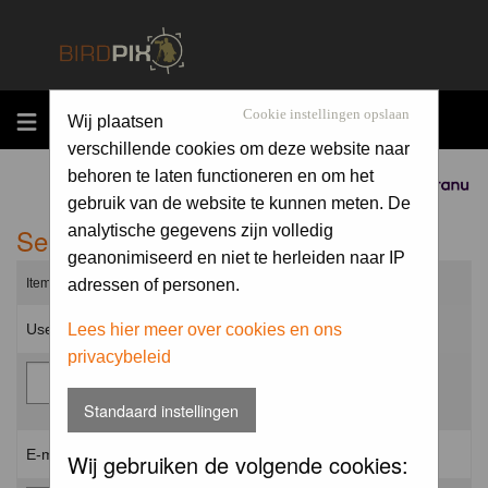
MENU
Cookie instellingen opslaan
Wij plaatsen
verschillende cookies om deze website naar
behoren te laten functioneren en om het
Sponsored by
gebruik van de website te kunnen meten. De
Send me a new password
analytische gegevens zijn volledig
geanonimiseerd en niet te herleiden naar IP
Items marked with a * are required unless stated otherwise.
adressen of personen.
Username: *
Lees hier meer over cookies en ons
privacybeleid
Standaard instellingen
E-mail address: *
Wij gebruiken de volgende cookies: