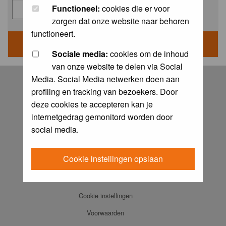
Functioneel:
cookies die er voor
zorgen dat onze website naar behoren
functioneert.
Sociale media:
cookies om de inhoud
van onze website te delen via Social
Log in
Media. Social Media netwerken doen aan
profiling en tracking van bezoekers. Door
FAQ
deze cookies te accepteren kan je
Contact
internetgedrag gemonitord worden door
Memberlist
social media.
Usergroups
Cookie instellingen opslaan
Praktijkboeken
Ansichtkaarten
Cookie instellingen
Voorwaarden