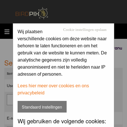
MENU
Cookie instellingen opslaan
Wij plaatsen
verschillende cookies om deze website naar
behoren te laten functioneren en om het
Sponsored by
gebruik van de website te kunnen meten. De
Send me a new password
analytische gegevens zijn volledig
geanonimiseerd en niet te herleiden naar IP
Items marked with a * are required unless stated otherwise.
adressen of personen.
Username: *
Lees hier meer over cookies en ons
privacybeleid
Standaard instellingen
E-mail address: *
Wij gebruiken de volgende cookies: