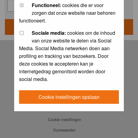
Functioneel:
cookies die er voor
zorgen dat onze website naar behoren
functioneert.
Sociale media:
cookies om de inhoud
van onze website te delen via Social
Log in
Media. Social Media netwerken doen aan
profiling en tracking van bezoekers. Door
FAQ
deze cookies te accepteren kan je
Contact
internetgedrag gemonitord worden door
Memberlist
social media.
Usergroups
Cookie instellingen opslaan
Praktijkboeken
Ansichtkaarten
Cookie instellingen
Voorwaarden