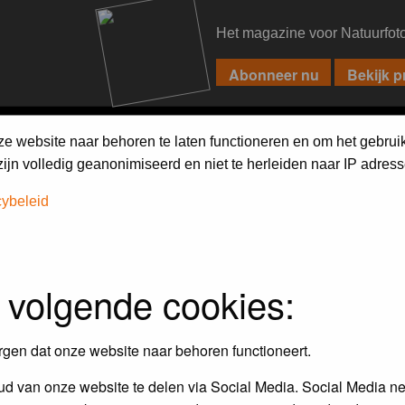
Het magazine voor Natuurfot
PIXPAS
FORUM
MAGAZINE
WEBSHOP
FAQ
SEARCH
ze website naar behoren te laten functioneren en om het gebrui
jn volledig geanonimiseerd en niet te herleiden naar IP adress
cybeleid
 volgende cookies:
rgen dat onze website naar behoren functioneert.
d van onze website te delen via Social Media. Social Media ne