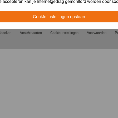
e accepteren kan je internetgedrag gemonitord worden door soc
Cookie instellingen opslaan
jkboeken
Ansichtkaarten
Cookie instellingen
Voorwaarden
Pr