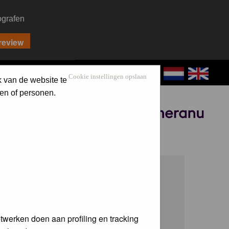
ografen
CONTACT
LOG IN
Cookie instellingen opslaan
k van de website te
en of personen.
Sponsored by
twerken doen aan profiling en tracking