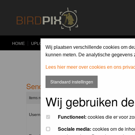
HOME
UPLOAD
ALBUMS
PHOTO COMPETITIONS
Wij plaatsen verschillende cookies om de
kunnen meten. De analytische gegevens zi
Lees hier meer over cookies en ons priva
Standaard instellingen
Send me a new password
Wij gebruiken de
Items marked with a * are required unless stated otherwise.
Username: *
Functioneel:
cookies die er voor zo
Sociale media:
cookies om de inhou