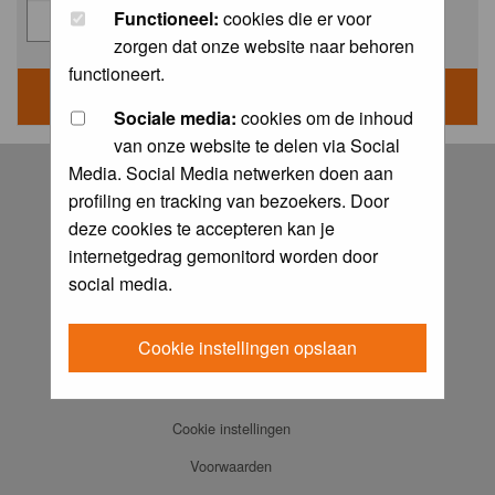
Functioneel:
cookies die er voor
zorgen dat onze website naar behoren
functioneert.
Sociale media:
cookies om de inhoud
van onze website te delen via Social
Log in
Media. Social Media netwerken doen aan
profiling en tracking van bezoekers. Door
FAQ
deze cookies te accepteren kan je
Contact
internetgedrag gemonitord worden door
Memberlist
social media.
Usergroups
Cookie instellingen opslaan
Praktijkboeken
Ansichtkaarten
Cookie instellingen
Voorwaarden