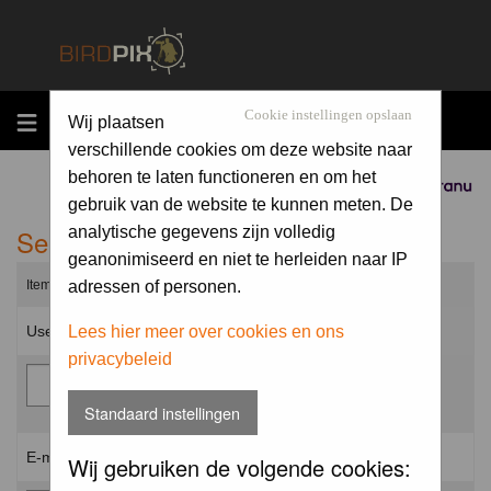
MENU
Cookie instellingen opslaan
Wij plaatsen
verschillende cookies om deze website naar
behoren te laten functioneren en om het
Sponsored by
gebruik van de website te kunnen meten. De
Send me a new password
analytische gegevens zijn volledig
geanonimiseerd en niet te herleiden naar IP
Items marked with a * are required unless stated otherwise.
adressen of personen.
Username: *
Lees hier meer over cookies en ons
privacybeleid
Standaard instellingen
E-mail address: *
Wij gebruiken de volgende cookies: