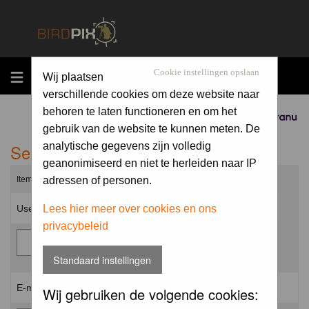
MENU
Cookie instellingen opslaan
Wij plaatsen
verschillende cookies om deze website naar
behoren te laten functioneren en om het
Sponsored by
gebruik van de website te kunnen meten. De
Send me a new password
analytische gegevens zijn volledig
geanonimiseerd en niet te herleiden naar IP
Items marked with a * are required unless stated otherwise.
adressen of personen.
Username: *
Lees hier meer over cookies en ons
privacybeleid
Standaard instellingen
E-mail address: *
Wij gebruiken de volgende cookies: