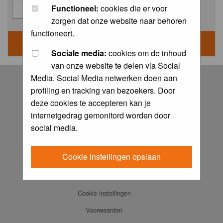
Functioneel:
cookies die er voor
zorgen dat onze website naar behoren
functioneert.
Sociale media:
cookies om de inhoud
van onze website te delen via Social
Log in
Media. Social Media netwerken doen aan
profiling en tracking van bezoekers. Door
FAQ
deze cookies te accepteren kan je
Contact
internetgedrag gemonitord worden door
Memberlist
social media.
Usergroups
Cookie instellingen opslaan
Praktijkboeken
Ansichtkaarten
Cookie instellingen
Voorwaarden