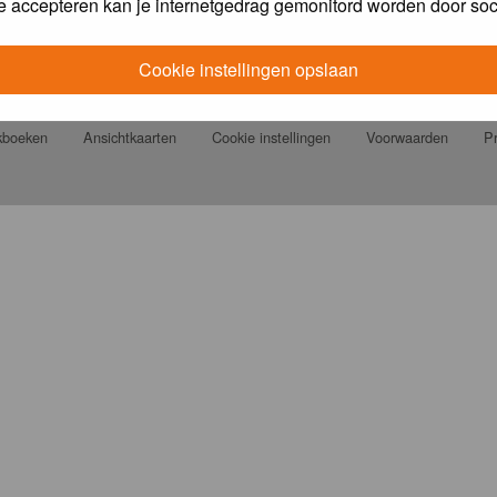
e accepteren kan je internetgedrag gemonitord worden door soc
Cookie instellingen opslaan
jkboeken
Ansichtkaarten
Cookie instellingen
Voorwaarden
Pr