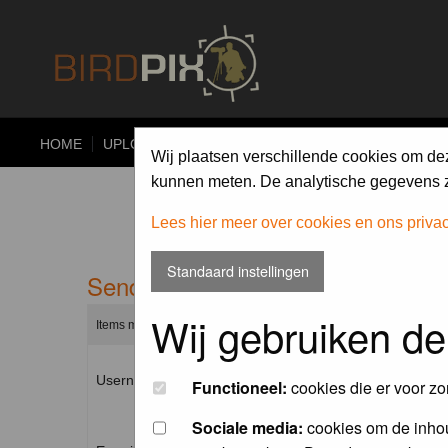
HOME
UPLOAD
ALBUMS
PHOTO COMPETITIONS
Wij plaatsen verschillende cookies om de
kunnen meten. De analytische gegevens zi
Lees hier meer over cookies en ons priva
Standaard instellingen
Send me a new password
Wij gebruiken de
Items marked with a * are required unless stated otherwise.
Username: *
Functioneel:
cookies die er voor zo
Sociale media:
cookies om de inhou