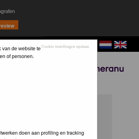
ografen
CONTACT
LOG IN
Cookie instellingen opslaan
k van de website te
en of personen.
Sponsored by
twerken doen aan profiling en tracking