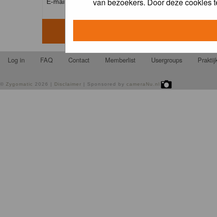
van bezoekers. Door deze cookies t
E-mail address: *
Log in
FAQ
Contact
Memberlist
Usergroups
Prakti
©
Zygomatic
2026 |
Disclaimer
| Sponsored by
cameraNu.nl