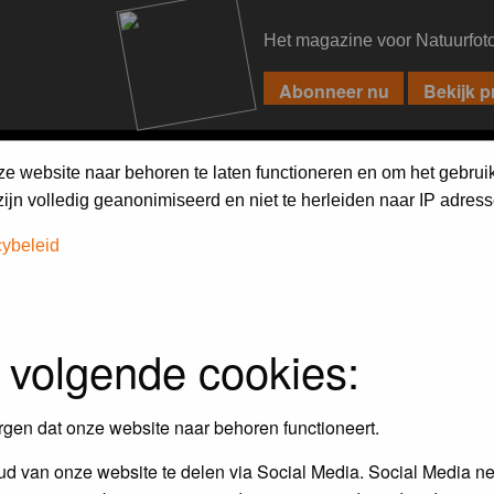
Het magazine voor Natuurfot
PIXPAS
FORUM
MAGAZINE
WEBSHOP
FAQ
SEARCH
ze website naar behoren te laten functioneren en om het gebrui
jn volledig geanonimiseerd en niet te herleiden naar IP adress
cybeleid
 volgende cookies:
rgen dat onze website naar behoren functioneert.
d van onze website te delen via Social Media. Social Media ne