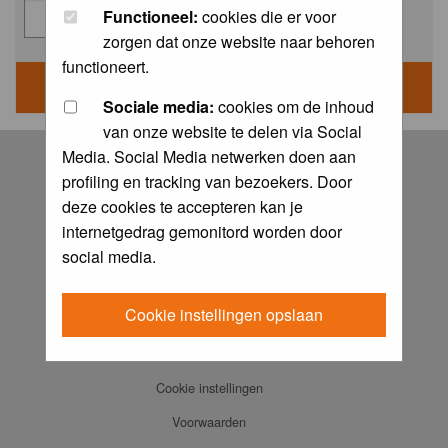
Functioneel:
cookies die er voor
zorgen dat onze website naar behoren
functioneert.
Sociale media:
cookies om de inhoud
van onze website te delen via Social
Log in
Media. Social Media netwerken doen aan
profiling en tracking van bezoekers. Door
FAQ
deze cookies te accepteren kan je
Contact
internetgedrag gemonitord worden door
Memberlist
social media.
Usergroups
Cookie instellingen opslaan
Praktijkboeken
Ansichtkaarten
Cookie instellingen
Voorwaarden