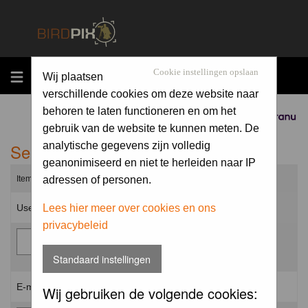
MENU
Cookie instellingen opslaan
Wij plaatsen
verschillende cookies om deze website naar
behoren te laten functioneren en om het
Sponsored by
gebruik van de website te kunnen meten. De
Send me a new password
analytische gegevens zijn volledig
geanonimiseerd en niet te herleiden naar IP
Items marked with a * are required unless stated otherwise.
adressen of personen.
Username: *
Lees hier meer over cookies en ons
privacybeleid
Standaard instellingen
E-mail address: *
Wij gebruiken de volgende cookies: