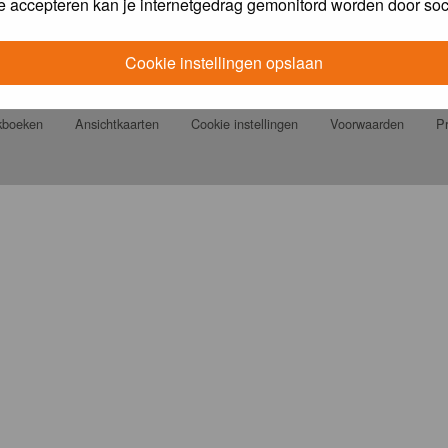
e accepteren kan je internetgedrag gemonitord worden door soc
Cookie instellingen opslaan
jkboeken
Ansichtkaarten
Cookie instellingen
Voorwaarden
Pr