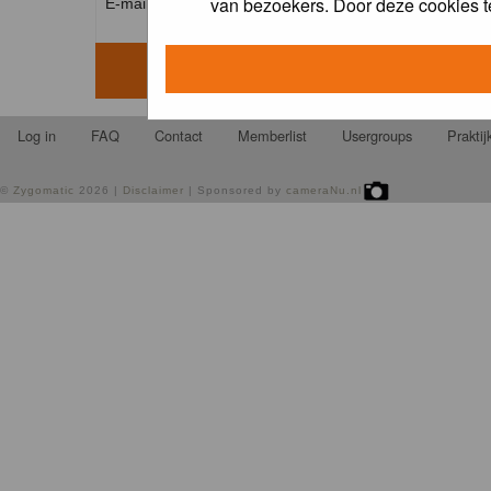
van bezoekers. Door deze cookies t
E-mail address: *
Log in
FAQ
Contact
Memberlist
Usergroups
Prakti
©
Zygomatic
2026 |
Disclaimer
| Sponsored by
cameraNu.nl