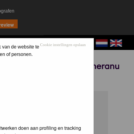
ografen
CONTACT
LOG IN
Cookie instellingen opslaan
k van de website te
en of personen.
Sponsored by
twerken doen aan profiling en tracking