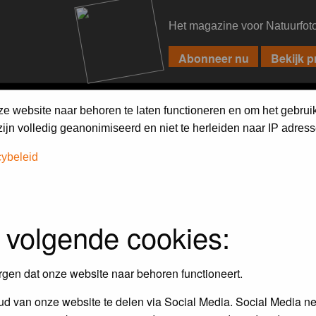
Het magazine voor Natuurfot
PIXPAS
FORUM
MAGAZINE
WEBSHOP
FAQ
SEARCH
ze website naar behoren te laten functioneren en om het gebrui
jn volledig geanonimiseerd en niet te herleiden naar IP adress
cybeleid
 volgende cookies:
rgen dat onze website naar behoren functioneert.
d van onze website te delen via Social Media. Social Media ne