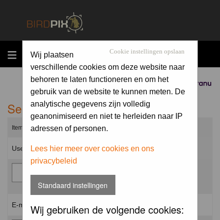
MENU
Cookie instellingen opslaan
Wij plaatsen
verschillende cookies om deze website naar
behoren te laten functioneren en om het
Sponsored by
gebruik van de website te kunnen meten. De
Send me a new password
analytische gegevens zijn volledig
geanonimiseerd en niet te herleiden naar IP
Items marked with a * are required unless stated otherwise.
adressen of personen.
Username: *
Lees hier meer over cookies en ons
privacybeleid
Standaard instellingen
E-mail address: *
Wij gebruiken de volgende cookies: