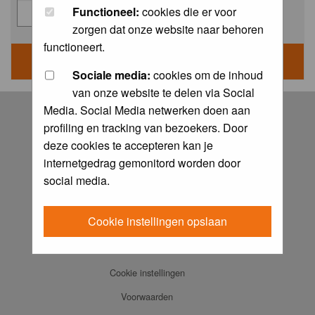
Functioneel:
cookies die er voor
zorgen dat onze website naar behoren
functioneert.
Sociale media:
cookies om de inhoud
van onze website te delen via Social
Log in
Media. Social Media netwerken doen aan
profiling en tracking van bezoekers. Door
FAQ
deze cookies te accepteren kan je
Contact
internetgedrag gemonitord worden door
Memberlist
social media.
Usergroups
Cookie instellingen opslaan
Praktijkboeken
Ansichtkaarten
Cookie instellingen
Voorwaarden