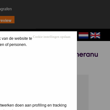
ografen
CONTACT
LOG IN
Cookie instellingen opslaan
k van de website te
en of personen.
Sponsored by
twerken doen aan profiling en tracking