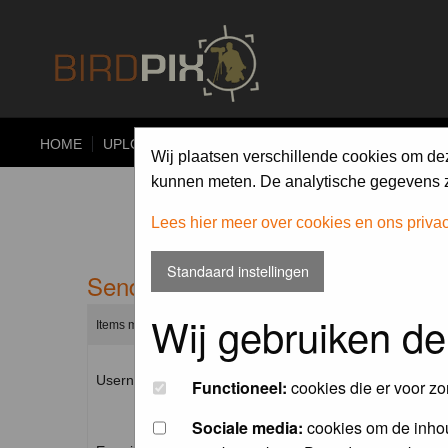
HOME
UPLOAD
ALBUMS
PHOTO COMPETITIONS
Wij plaatsen verschillende cookies om de
kunnen meten. De analytische gegevens zi
Lees hier meer over cookies en ons priva
Standaard instellingen
Send me a new password
Wij gebruiken de
Items marked with a * are required unless stated otherwise.
Username: *
Functioneel:
cookies die er voor zo
Sociale media:
cookies om de inhou