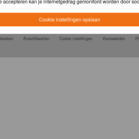
e accepteren kan je internetgedrag gemonitord worden door soc
Cookie instellingen opslaan
jkboeken
Ansichtkaarten
Cookie instellingen
Voorwaarden
Pr