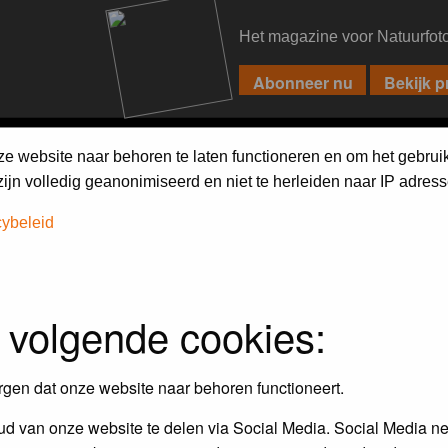
Het magazine voor Natuurfot
PIXPAS
FORUM
MAGAZINE
WEBSHOP
FAQ
SEARCH
ze website naar behoren te laten functioneren en om het gebrui
jn volledig geanonimiseerd en niet te herleiden naar IP adress
cybeleid
 volgende cookies:
rgen dat onze website naar behoren functioneert.
d van onze website te delen via Social Media. Social Media ne