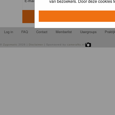
van bezoekers. Door deze cookies t
E-mail address: *
Log in
FAQ
Contact
Memberlist
Usergroups
Prakti
©
Zygomatic
2026 |
Disclaimer
| Sponsored by
cameraNu.nl