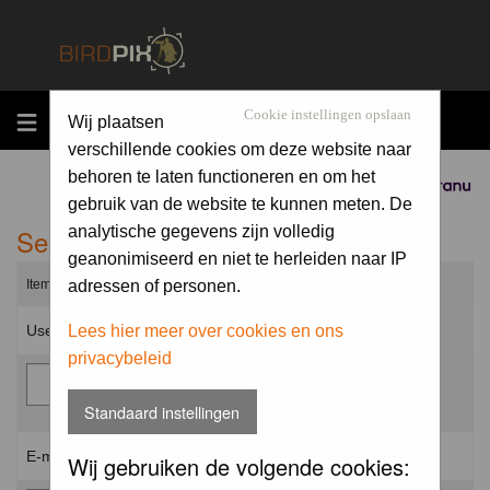
MENU
Cookie instellingen opslaan
Wij plaatsen
verschillende cookies om deze website naar
behoren te laten functioneren en om het
Sponsored by
gebruik van de website te kunnen meten. De
Send me a new password
analytische gegevens zijn volledig
geanonimiseerd en niet te herleiden naar IP
Items marked with a * are required unless stated otherwise.
adressen of personen.
Username: *
Lees hier meer over cookies en ons
privacybeleid
Standaard instellingen
E-mail address: *
Wij gebruiken de volgende cookies: