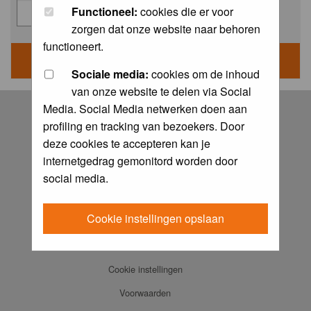
Functioneel:
cookies die er voor
zorgen dat onze website naar behoren
functioneert.
Sociale media:
cookies om de inhoud
van onze website te delen via Social
Log in
Media. Social Media netwerken doen aan
profiling en tracking van bezoekers. Door
FAQ
deze cookies te accepteren kan je
Contact
internetgedrag gemonitord worden door
Memberlist
social media.
Usergroups
Cookie instellingen opslaan
Praktijkboeken
Ansichtkaarten
Cookie instellingen
Voorwaarden