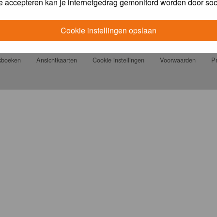
e accepteren kan je internetgedrag gemonitord worden door soc
Cookie instellingen opslaan
jkboeken
Ansichtkaarten
Cookie instellingen
Voorwaarden
Pr