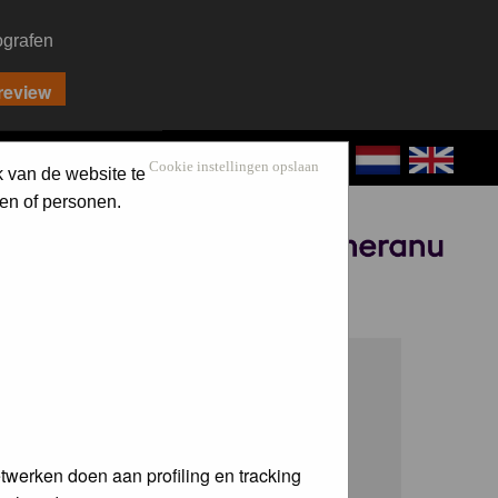
ografen
CONTACT
LOG IN
Cookie instellingen opslaan
k van de website te
en of personen.
Sponsored by
twerken doen aan profiling en tracking