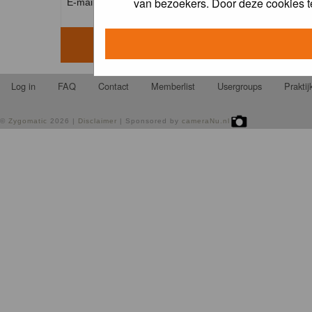
van bezoekers. Door deze cookies t
E-mail address: *
Log in
FAQ
Contact
Memberlist
Usergroups
Prakti
©
Zygomatic
2026 |
Disclaimer
| Sponsored by
cameraNu.nl