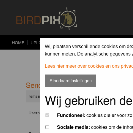
HOME
UPLOAD
ALBUMS
PHOTO COMPETITIONS
Wij plaatsen verschillende cookies om de
kunnen meten. De analytische gegevens zi
Lees hier meer over cookies en ons priva
Standaard instellingen
Send me a new password
Wij gebruiken de
Items marked with a * are required unless stated otherwise.
Username: *
Functioneel:
cookies die er voor zo
Sociale media:
cookies om de inhou