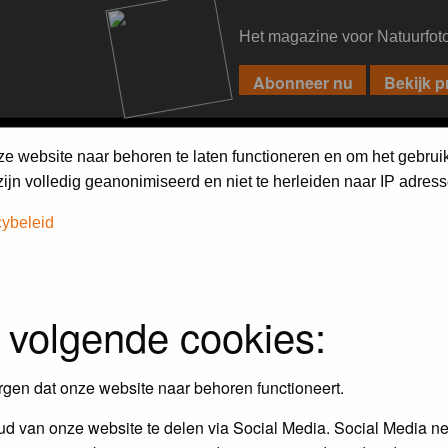
Het magazine voor Natuurfot
PIXPAS
FORUM
MAGAZINE
WEBSHOP
FAQ
SEARCH
ze website naar behoren te laten functioneren en om het gebrui
jn volledig geanonimiseerd en niet te herleiden naar IP adress
cybeleid
 volgende cookies:
rgen dat onze website naar behoren functioneert.
d van onze website te delen via Social Media. Social Media ne