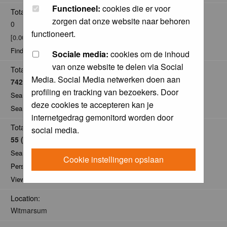
Functioneel:
cookies die er voor
Total posts:
zorgen dat onze website naar behoren
0
functioneert.
[0.00% of total / 0.00 posts per day]
Find all posts by DijkstraSJR
Sociale media:
cookies om de inhoud
van onze website te delen via Social
Total Comments:
Media. Social Media netwerken doen aan
742
profiling en tracking van bezoekers. Door
Search for comments by this user
deze cookies te accepteren kan je
Search for all nominations given by this user
internetgedrag gemonitord worden door
Total Pics:
social media.
55 (40)
Search for pics made by DijkstraSJR
Cookie instellingen opslaan
Personal Gallery of DijkstraSJR
View comments on pics of DijkstraSJR
Location:
Witmarsum