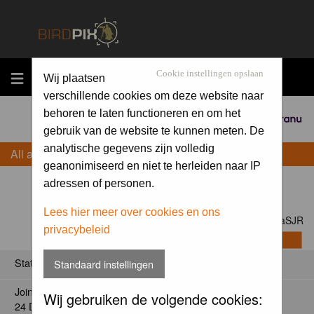
MENU
Cookie instellingen opslaan
Wij plaatsen
verschillende cookies om deze website naar
behoren te laten functioneren en om het
Sponsored by
gebruik van de website te kunnen meten. De
analytische gegevens zijn volledig
All about DijkstraSJR
geanonimiseerd en niet te herleiden naar IP
adressen of personen.
Lees hier meer over cookies en ons
Contact DijkstraSJR
privacybeleid
Status
Standaard instellingen
Joined:
Wij gebruiken de volgende cookies:
24 Dec 2023