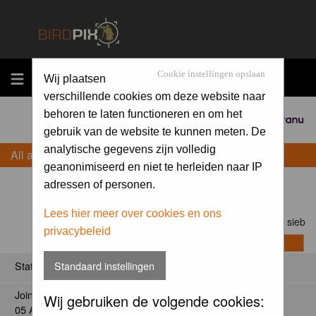
MENU
Cookie instellingen opslaan
Wij plaatsen
verschillende cookies om deze website naar
behoren te laten functioneren en om het
Sponsored by
gebruik van de website te kunnen meten. De
analytische gegevens zijn volledig
All about sieb
geanonimiseerd en niet te herleiden naar IP
adressen of personen.
Lees hier meer over cookies en ons
Contact sieb
privacybeleid
Standaard instellingen
Status
Joined:
Wij gebruiken de volgende cookies:
05 Apr 2011