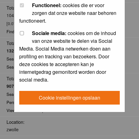
Functioneel:
cookies die er voor
Total posts:
zorgen dat onze website naar behoren
104
functioneert.
[0.07% of total / 0.02 posts per day]
Find all posts by sieb
Sociale media:
cookies om de inhoud
van onze website te delen via Social
Total Comments:
Media. Social Media netwerken doen aan
13225
profiling en tracking van bezoekers. Door
Search for comments by this user
deze cookies te accepteren kan je
Search for all nominations given by this user
internetgedrag gemonitord worden door
Total Pics:
social media.
907 (500)
Search for pics made by sieb
Cookie instellingen opslaan
Personal Gallery of sieb
View comments on pics of sieb
Location:
zwolle