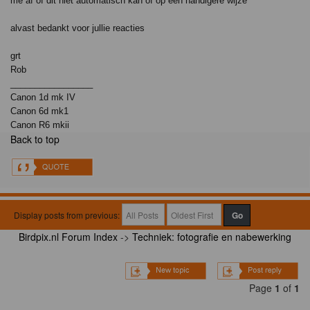
me af of dit niet automatisch kan of op een handigere wijze
alvast bedankt voor jullie reacties
grt
Rob
_________________
Canon 1d mk IV
Canon 6d mk1
Canon R6 mkii
Back to top
Display posts from previous:
Birdpix.nl Forum Index
->
Techniek: fotografie en nabewerking
Page
1
of
1