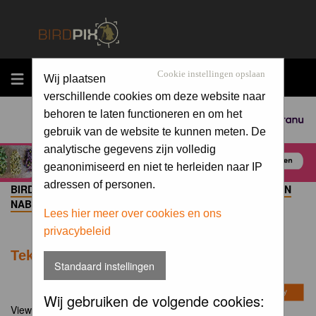
MENU
Cookie instellingen opslaan
Wij plaatsen
verschillende cookies om deze website naar
behoren te laten functioneren en om het
Sponsored by
gebruik van de website te kunnen meten. De
analytische gegevens zijn volledig
geanonimiseerd en niet te herleiden naar IP
adressen of personen.
BIRDPIX.NL FORUM INDEX
->
TECHNIEK: FOTOGRAFIE EN
NABEWERKING
Lees hier meer over cookies en ons
privacybeleid
Tekst op foto plaatsen
Standaard instellingen
Wij gebruiken de volgende cookies:
View previous topic
::
View next topic