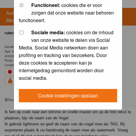
Functioneel:
cookies die er voor
zorgen dat onze website naar behoren
Author
functioneert.
Message
Sociale media:
cookies om de inhoud
ruiterde
van onze website te delen via Social
Media. Social Media netwerken doen aan
Gender: Male
Age: 60
profiling en tracking van bezoekers. Door
Joined: 02 Sep 2015
Posts: 1
deze cookies te accepteren kan je
Location: Roosendaal
internetgedrag gemonitord worden door
social media.
Cookie instellingen opslaan
Posted: Wed 04 Sep 2024, 9:59
Post subject: Tekst op foto plaatsen
Ik ben op zoek naar een slimme en snelle manier om op de foto tekst te
plaatsen, bijv de naam van de Vogel.
Ik gebruik lightroom en geef de naam van de vogel mee als TAG. Bij
exporteren plaats ik nu handmatig de naam mee als watermerk. Vroeg