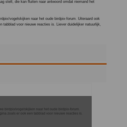
aag stelt, die kan fluiten naar antwoord omdat niemand het
rdpix/vogelskijken naar het oude birdpix-forum. Uiteraard ook
tabblad voor nieuwe reacties is. Liever duidelijker natuurlijk,
we birdpix/vogelskijken naar het oude birdpix-forum.
ina zoals er ook een tabblad voor nieuwe reacties is.