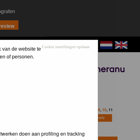
ografen
CONTACT
LOG IN
Cookie instellingen opslaan
k van de website te
en of personen.
Sponsored by
Goto page
Previous
1
,
2
,
3
...
9
,
10
,
11
twerken doen aan profiling en tracking