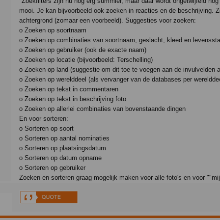
"Zoekfilters zijn nu nog erg summier, maar daar wordt ongetwijfeld nog a
mooi. Je kan bijvoorbeeld ook zoeken in reacties en de beschrijving. Z
achtergrond (zomaar een voorbeeld). Suggesties voor zoeken:
o Zoeken op soortnaam
o Zoeken op combinaties van soortnaam, geslacht, kleed en levensst
o Zoeken op gebruiker (ook de exacte naam)
o Zoeken op locatie (bijvoorbeeld: Terschelling)
o Zoeken op land (suggestie om dit toe te voegen aan de invulvelden 
o Zoeken op werelddeel (als vervanger van de databases per werelddee
o Zoeken op tekst in commentaren
o Zoeken op tekst in beschrijving foto
o Zoeken op allerlei combinaties van bovenstaande dingen
En voor sorteren:
o Sorteren op soort
o Sorteren op aantal nominaties
o Sorteren op plaatsingsdatum
o Sorteren op datum opname
o Sorteren op gebruiker
Zoeken en sorteren graag mogelijk maken voor alle foto's en voor ""mijn