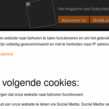
Het magazine voor Natuurfot
PIXPAS
FORUM
MAGAZINE
WEBSHOP
FAQ
SEARCH
ze website naar behoren te laten functioneren en om het gebrui
jn volledig geanonimiseerd en niet te herleiden naar IP adress
cybeleid
 volgende cookies:
rgen dat onze website naar behoren functioneert.
d van onze website te delen via Social Media. Social Media ne