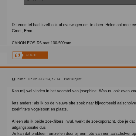
Dit voorstel had ikzelf ook al overwogen om te doen. Helemaal mee e
Groet, Erna
_________________
CANON EOS R6 met 100-500mm
Posted: Tue 02 Jul 2024, 12:14
Post subject:
Kan mij wel vinden in het voorstel van josephine. Was nu ook even zoek
Iets anders: als ik op de nieuwe site zoek naar bijvoorbeeld aalscholve
zoekfilters vogelsoort en plaats.
Alleen als ik beide zoekfilters invul, werkt de zoekopdracht, doe je dat n
uitgangspositie dus
Je kan dat probleem omzeilen door bij een foto van een aalscholver op