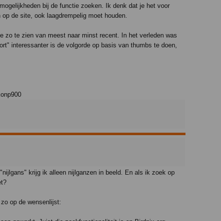
er mogelijkheden bij de functie zoeken. Ik denk dat je het voor
n op de site, ook laagdrempelig moet houden.
de zo te zien van meest naar minst recent. In het verleden was
ort" interessanter is de volgorde op basis van thumbs te doen,
konp900
"nijlgans" krijg ik alleen nijlganzen in beeld. En als ik zoek op
et?
 zo op de wensenlijst: