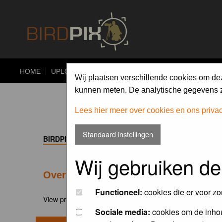
HOME
UPLOAD
ALBUMS
PHOTO COMPETITIONS
Wij plaatsen verschillende cookies om de
kunnen meten. De analytische gegevens zi
Lees hier meer over cookies en ons priva
Standaard instellingen
BIRDPIX.NL FORUM INDEX
->
NIEUWS
Wij gebruiken de
Overstap naar het nieuwe Birdpix
Functioneel:
cookies die er voor zo
View previous topic
::
View next topic
Sociale media:
cookies om de inhou