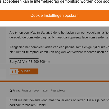
e accepteren kan je internetgedrag gemonitord worden door soc
Message
Posted: Fri 28 Jun 2024, 16:57
Post subject:
Cookie instellingen opslaan
Een "bug report"
Als ik, op een iPad in Safari, tijdens het laden van een vogelpagina "iet
geregeld de complete pagina. Ik moet dan opnieuw laden om verder te
Aangezien het compleet laden van een pagina soms enige tijd duurt kom
niet lukt dit te reproduceren kan nog wel wat verdere research doen e
_________________
Sony A7IV + FE 200-600mm
Posted: Fri 28 Jun 2024, 18:08
Post subject:
Komt me niet bekend voor, maar zal er eens op letten. En als je het n
oorzaak te zoeken. Dank!