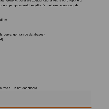
an gewerkt. Juist die zoekfunctionaliteit is op Birdpix erg
o vind je bijvoorbeeld vogelfoto's met een regenboog als
adium
als vervanger van de databases)
l)
 foto's"" in het dashboard."