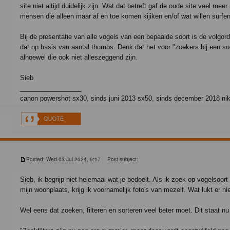
site niet altijd duidelijk zijn. Wat dat betreft gaf de oude site veel me
mensen die alleen maar af en toe komen kijiken en/of wat willen surfe
Bij de presentatie van alle vogels van een bepaalde soort is de volgor
dat op basis van aantal thumbs. Denk dat het voor "zoekers bij een so
alhoewel die ook niet alleszeggend zijn.
Sieb
_________________
canon powershot sx30, sinds juni 2013 sx50, sinds december 2018 ni
Posted: Wed 03 Jul 2024, 9:17
Post subject:
Sieb, ik begrijp niet helemaal wat je bedoelt. Als ik zoek op vogelsoort 
mijn woonplaats, krijg ik voornamelijk foto's van mezelf. Wat lukt er ni
Wel eens dat zoeken, filteren en sorteren veel beter moet. Dit staat nu