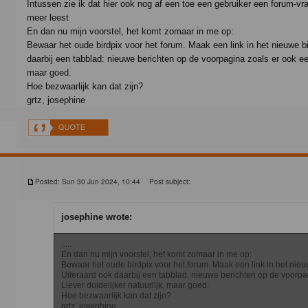
Intussen zie ik dat hier ook nog af een toe een gebruiker een forum-vr
meer leest
En dan nu mijn voorstel, het komt zomaar in me op:
Bewaar het oude birdpix voor het forum. Maak een link in het nieuwe bi
daarbij een tabblad: nieuwe berichten op de voorpagina zoals er ook een 
maar goed.
Hoe bezwaarlijk kan dat zijn?
grtz, josephine
Posted: Sun 30 Jun 2024, 10:44
Post subject:
josephine wrote:
.....
En dan nu mijn voorstel, het komt zomaar in me op:
Bewaar het oude birdpix voor het forum. Maak een link in het nieu
Uiteraard ook daarbij een tabblad: nieuwe berichten op de voorpag
Liever duidelijker natuurlijk, maar goed.
Hoe bezwaarlijk kan dat zijn?
grtz, josephine