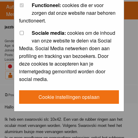
Functioneel:
cookies die er voor
Author
zorgen dat onze website naar behoren
Message
functioneert.
jazzbird
Sociale media:
cookies om de inhoud
van onze website te delen via Social
Gender: Male
Age: 63
Media. Social Media netwerken doen aan
Joined: 24 Sep 2017
profiling en tracking van bezoekers. Door
Posts: 4
Location: Oud-Heverlee België
deze cookies te accepteren kan je
internetgedrag gemonitord worden door
social media.
Posted: Thu 06 Nov 2025, 10:13
Post subject: Swarovski verrekijker rubbers
Cookie instellingen opslaan
Hallo,
Ik heb een swarovski slc 10x42. Een van de rubber ringen aan het
oculair moet vervangen worden. Volgens Swarovski moet heel het
aluminium buisje mee vervangen worden.
Is er geen goedkoper en eenvoudiger oplossing: enkel het rubberen