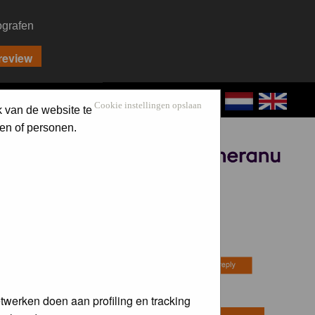
ografen
CONTACT
LOG IN
Cookie instellingen opslaan
k van de website te
en of personen.
Sponsored by
twerken doen aan profiling en tracking