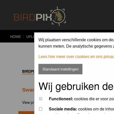
HOME
UPLOAD
ALBUMS
PHOTO COMPETITIONS
Wij plaatsen verschillende cookies om de
kunnen meten. De analytische gegevens zi
Lees hier meer over cookies en ons priva
Standaard instellingen
BIRDPIX.NL FORUM INDEX
->
APPARATUUR
Wij gebruiken de
Swarovski verrekijker rubbers
Functioneel:
cookies die er voor zo
View previous topic
::
View next topic
Sociale media:
cookies om de inhou