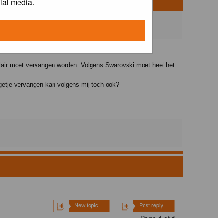
ial media.
ulair moet vervangen worden. Volgens Swarovski moet heel het
ngetje vervangen kan volgens mij toch ook?
Page
1
of
1