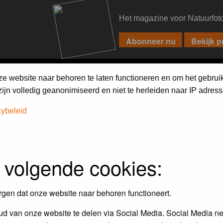
Het magazine voor Natuurfot
PIXPAS
FORUM
MAGAZINE
WEBSHOP
FAQ
SEARCH
ze website naar behoren te laten functioneren en om het gebrui
jn volledig geanonimiseerd en niet te herleiden naar IP adress
cybeleid
 volgende cookies:
rgen dat onze website naar behoren functioneert.
d van onze website te delen via Social Media. Social Media ne