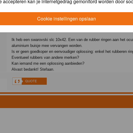
e accepteren kan je internetgedrag gemonitord worden door soc
Message
Posted: Thu 06 Nov 2025, 10:13
Post subject: Swarovski verrekijker rubbers
Cookie instellingen opslaan
Hallo,
Ik heb een swarovski slc 10x42. Een van de rubber ringen aan het oc
aluminium buisje mee vervangen worden.
Is er geen goedkoper en eenvoudiger oplossing: enkel het rubberen ri
Eventueel rubbers van andere merken?
Kan iemand me een oplossing aanbieden?
Alvast bedankt! Stefaan.