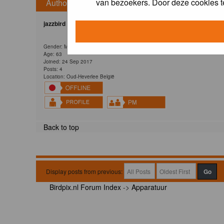
van bezoekers. Door deze cookies t
Author
jazzbird
Gender: Male
Age: 63
Joined: 24 Sep 2017
Posts: 4
Location: Oud-Heverlee België
Back to top
Display posts from previous:
Birdpix.nl Forum Index
->
Apparatuur